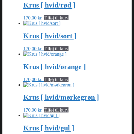
flere
Krus [ hvid/rød ]
varesiden
varianter.
Mulighederne
170,00
kr.
Tilføj til kurv
kan
vælges
på
Krus [ hvid/sort ]
varesiden
170,00
kr.
Tilføj til kurv
Krus [ hvid/orange ]
170,00
kr.
Tilføj til kurv
Krus [ hvid/mørkegrøn ]
170,00
kr.
Tilføj til kurv
Krus [ hvid/gul ]