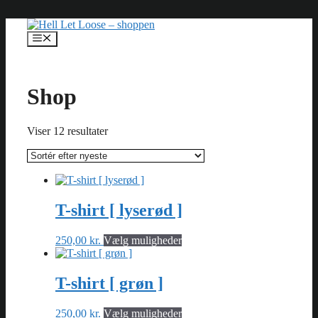
Hop
til
indhold
Menu
Shop
Sorteret
Viser 12 resultater
efter
seneste
T-shirt [ lyserød ]
Dette
250,00
kr.
Vælg muligheder
vare
har
flere
T-shirt [ grøn ]
varianter.
Mulighederne
Dette
250,00
kr.
Vælg muligheder
kan